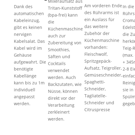
Mixeraufsatz aus
Am vorderen Ende
Dank des
In die
Tritan-Kunststoff
des Rührarms ist
automatischen
Rührs
(bpa-frei) kann
ein Auslass für
Kabeleinzug,
Crom
die
das weitere
gibt es keinen
Edels
Küchenmaschine
Zubehör der
nervigen
die Zu
auch zur
Küchenmaschine
Kabelsalat. Das
herkö
Zubereitung von
vorhanden:
Kabel wird im
Teig-
Smoothies,
Fleischwolf,
Gehäuse
(max.
Säften und
Spritzgepäck-
aufgewahrt. Die
+ 345
Cocktails
Aufsatz, Teigroller,
benötigte
2-8 Ei
verwendet
Gemüseschneider,
Kabellänge
einfa
werden. Auch
Spaghetti-
kann bis zu 1m
Reini
Backzutaten, wie
Schneider,
individuell
sie in
Nüsse, können
Tagliatelle-
angepasst
Spülm
direkt vor der
Schneider und
werden.
gegeb
Verarbeitung
Citruspresse
zerkleinert
werden.