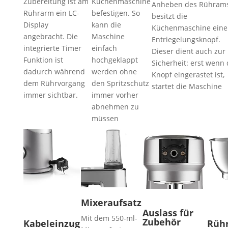
Zubereitung ist am
Küchenmaschine
Anheben des Rührams
Rührarm ein LC-
befestigen. So
besitzt die
Display
kann die
Küchenmaschine eine
angebracht. Die
Maschine
Entriegelungsknopf.
integrierte Timer
einfach
Dieser dient auch zur
Funktion ist
hochgeklappt
Sicherheit: erst wenn 
dadurch während
werden ohne
Knopf eingerastet ist,
dem Rührvorgang
den Spritzschutz
startet die Maschine
immer sichtbar.
immer vorher
abnehmen zu
müssen
Mixeraufsatz
Auslass für
Mit dem 550-ml-
Zubehör
Kabeleinzug
Rühr